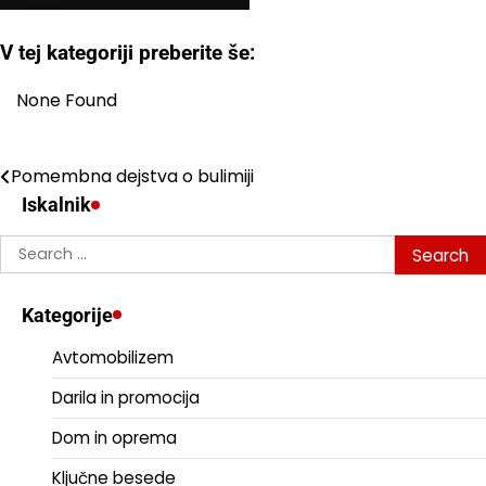
V tej kategoriji preberite še:
None Found
Pomembna dejstva o bulimiji
Post
Iskalnik
navigation
Search
for:
Kategorije
Avtomobilizem
Darila in promocija
Dom in oprema
Ključne besede