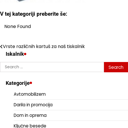
V tej kategoriji preberite še:
None Found
Vrste različnih kartuš za naš tiskalnik
Post
Iskalnik
navigation
Search
for:
Kategorije
Avtomobilizem
Darila in promocija
Dom in oprema
Ključne besede