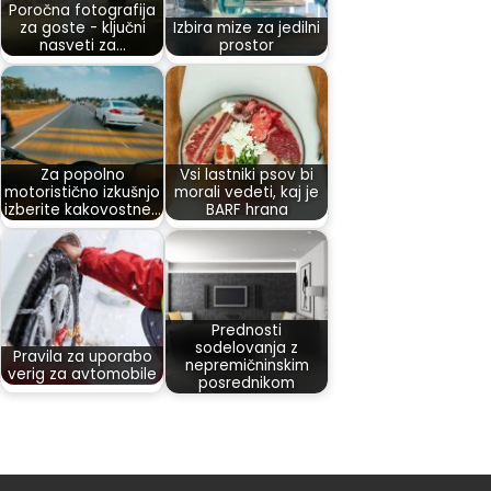
Poročna fotografija
za goste - ključni
Izbira mize za jedilni
nasveti za…
prostor
Za popolno
Vsi lastniki psov bi
motoristično izkušnjo
morali vedeti, kaj je
izberite kakovostne…
BARF hrana
Prednosti
sodelovanja z
Pravila za uporabo
nepremičninskim
verig za avtomobile
posrednikom