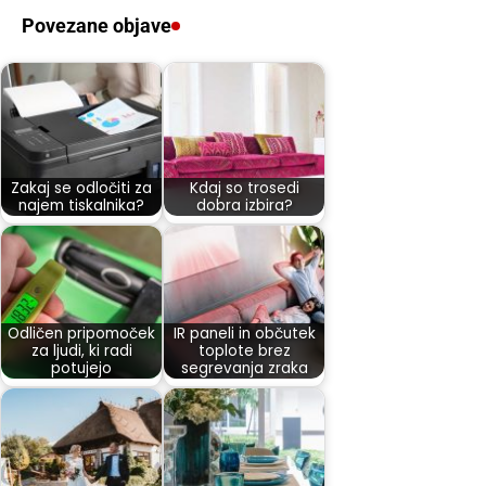
Povezane objave
Zakaj se odločiti za
Kdaj so trosedi
najem tiskalnika?
dobra izbira?
Odličen pripomoček
IR paneli in občutek
za ljudi, ki radi
toplote brez
potujejo
segrevanja zraka