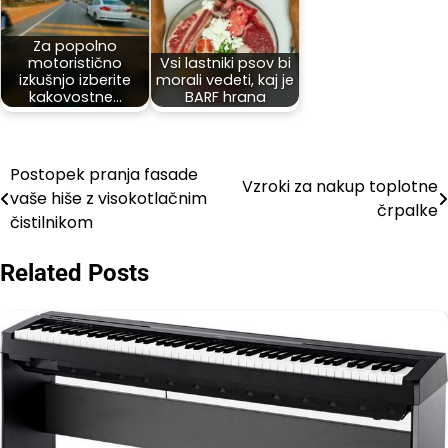
Za popolno
motoristično
Vsi lastniki psov bi
izkušnjo izberite
morali vedeti, kaj je
kakovostne…
BARF hrana
Postopek pranja fasade
Post
Vzroki za nakup toplotne
vaše hiše z visokotlačnim
črpalke
navigation
čistilnikom
Related Posts