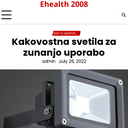
Ehealth 2008
Skip
to
content
Dom in oprema
Kakovostna svetila za
zunanjo uporabo
admin
July 26, 2022