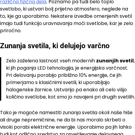
različna fizična dela
. Poznamo pa tudi belo toplo
svetlobo, ki ustvari bolj prijetno atmosfero, neglede na
to, kje ga uporabimo. Nekatere izvedbe omenjenih svetil
imajo tudi funkcijo uravnavanja moči svetlobe, kar je zelo
priročno.
Zunanja svetila, ki delujejo varčno
Zelo zaželena lastnost vseh modernih
zunanjih svetil
,
ki jih poganja LED tehnologija, je energijska varčnost.
Pri delovanju porabijo približno 10% energije, če jih
primerjamo s klasičnimi svetili, ki uporabljajo
halogenske žarnice. Ustvarijo pa enako ali celo višjo
količino svetlobe, kot smo jo navajeni pri drugih svetilih.
Tako je mogoče namestiti zunanja svetila okoli naše hiše
ali druge nepremičnine, ne da bi nas moralo skrbeti o
visoki porabi električne energije. Uporabimo pa jih lahko
tudi kot odlično sredstvo za osvetljevanje delovnega