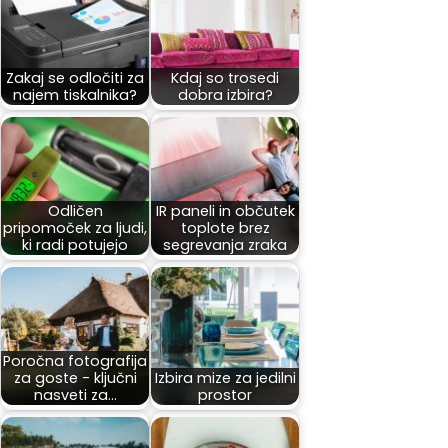
Zakaj se odločiti za
Kdaj so trosedi
najem tiskalnika?
dobra izbira?
Odličen
IR paneli in občutek
pripomoček za ljudi,
toplote brez
ki radi potujejo
segrevanja zraka
Poročna fotografija
za goste - ključni
Izbira mize za jedilni
nasveti za…
prostor